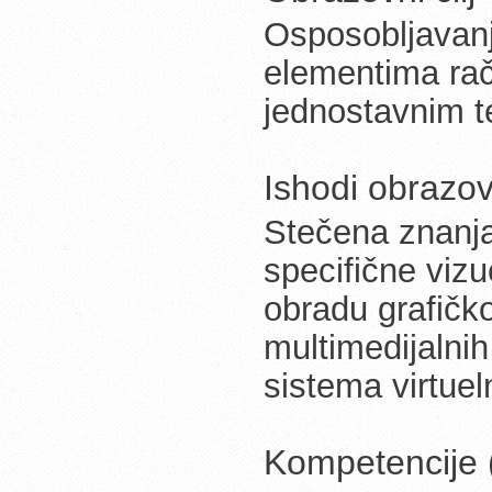
Osposobljavanj
elementima raču
jednostavnim t
Ishodi obrazov
Stečena znanja 
specifične vizue
obradu grafičko
multimedijalni
sistema virtuel
Kompetencije (