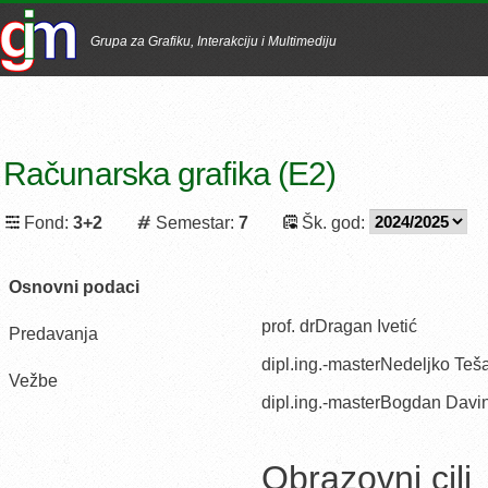
Grupa za Grafiku, Interakciju i Multimediju
Računarska grafika (E2)
Fond:
3+2
Semestar:
7
Šk. god:
Osnovni podaci
prof. drDragan Ivetić
Predavanja
dipl.ing.-masterNedeljko Teš
Vežbe
dipl.ing.-masterBogdan Davi
Obrazovni cilj