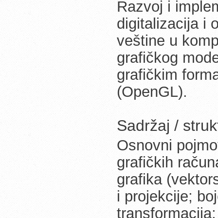
Razvoj i implem
digitalizacija 
veštine u kompj
grafičkog model
grafičkim form
(OpenGL).
Sadržaj / stru
Osnovni pojmov
grafičkih račun
grafika (vektor
i projekcije; bo
transformacija