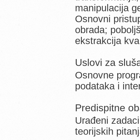
manipulacija g
Osnovni pristupi
obrada; poboljš
ekstrakcija kva
Uslovi za slu
Osnovne progra
podataka i inte
Predispitne o
Urađeni zadaci 
teorijskih pit