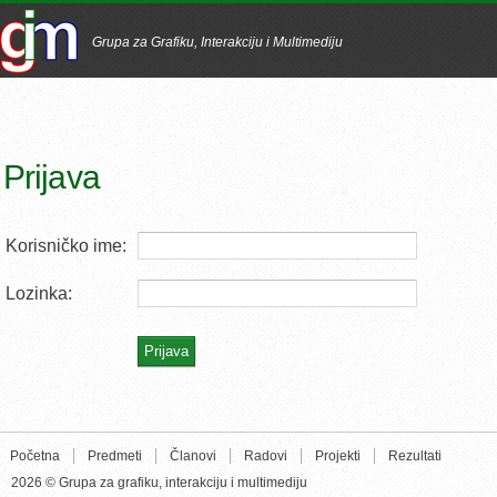
Grupa za Grafiku, Interakciju i Multimediju
Prijava
Korisničko ime:
Lozinka:
Početna
Predmeti
Članovi
Radovi
Projekti
Rezultati
2026 © Grupa za grafiku, interakciju i multimediju