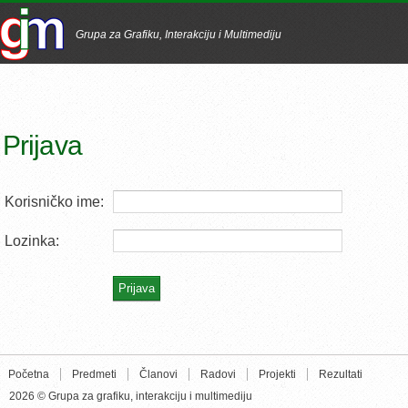
Grupa za Grafiku, Interakciju i Multimediju
Prijava
Korisničko ime:
Lozinka:
Početna
Predmeti
Članovi
Radovi
Projekti
Rezultati
2026 © Grupa za grafiku, interakciju i multimediju