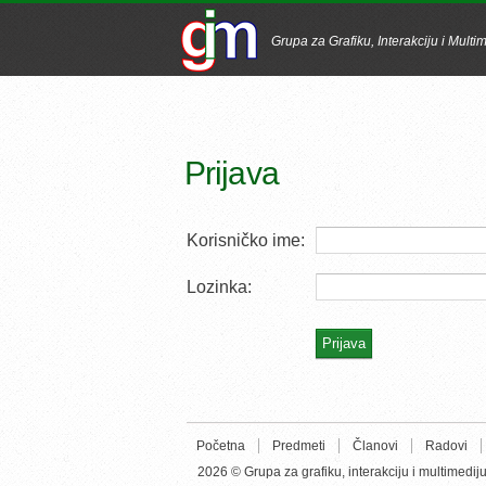
Grupa za Grafiku, Interakciju i Multi
Prijava
Korisničko ime:
Lozinka:
Početna
Predmeti
Članovi
Radovi
2026 © Grupa za grafiku, interakciju i multimedij