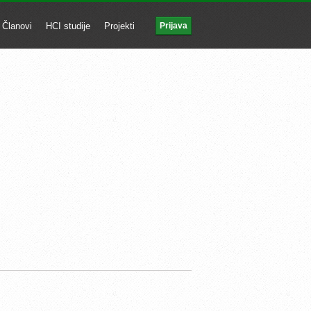
Članovi
HCI studije
Projekti
Prijava