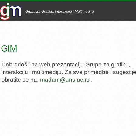
Grupa za Grafiku, Interakciju i Multimediju
GIM
Dobrodošli na web prezentaciju Grupe za grafiku,
interakciju i multimediju. Za sve primedbe i sugestij
obratite se na:
madam@uns.ac.rs
.