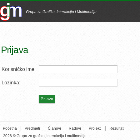
Grupa za Grafiku, Interakciju i Multimediju
Prijava
Korisničko ime:
Lozinka:
Početna
Predmeti
Članovi
Radovi
Projekti
Rezultati
2026 © Grupa za grafiku, interakciju i multimediju