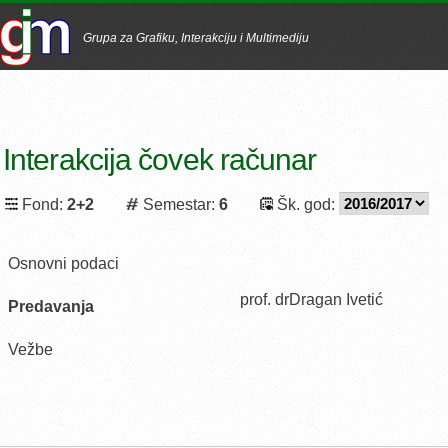
Grupa za Grafiku, Interakciju i Multimediju
Interakcija čovek računar
Fond:
2+2
Semestar:
6
Šk. god:
Osnovni podaci
prof. drDragan Ivetić
Predavanja
Vežbe