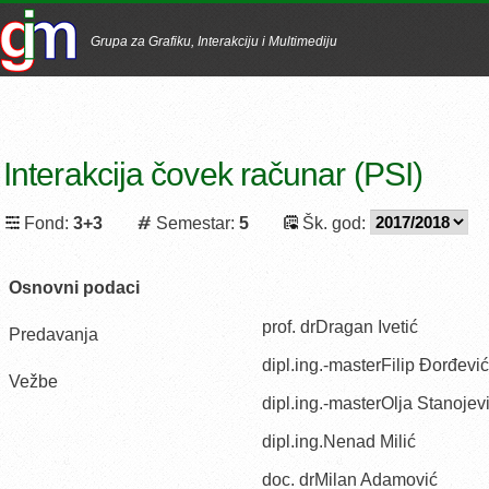
Grupa za Grafiku, Interakciju i Multimediju
Interakcija čovek računar (PSI)
Fond:
3+3
Semestar:
5
Šk. god:
Osnovni podaci
prof. drDragan Ivetić
Predavanja
dipl.ing.-masterFilip Đorđević
Vežbe
dipl.ing.-masterOlja Stanojev
dipl.ing.Nenad Milić
doc. drMilan Adamović