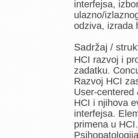
interfejsa, izbo
ulazno/izlazno
odziva, izrada 
Sadržaj / stru
HCI razvoj i p
zadatku. Concu
Razvoj HCI za
User-centered 
HCI i njihova ev
interfejsa. Ele
primena u HCI. 
Psihopatologija