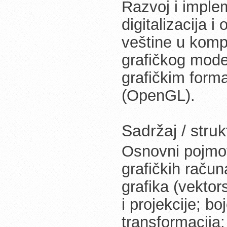
Razvoj i implem
digitalizacija 
veštine u kompj
grafičkog model
grafičkim form
(OpenGL).
Sadržaj / stru
Osnovni pojmov
grafičkih račun
grafika (vektor
i projekcije; bo
transformacija