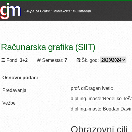
Grupa za Grafiku, Interakciju i Multimediju
Računarska grafika (SIIT)
Fond:
3+2
Semestar:
7
Šk. god:
Osnovni podaci
prof. drDragan Ivetić
Predavanja
dipl.ing.-masterNedeljko Teš
Vežbe
dipl.ing.-masterBogdan Davi
Obrazovni cilj