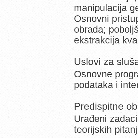
manipulacija g
Osnovni pristupi
obrada; poboljš
ekstrakcija kva
Uslovi za slu
Osnovne progra
podataka i inte
Predispitne o
Urađeni zadaci 
teorijskih pit