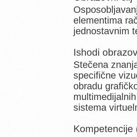
Osposobljavanj
elementima raču
jednostavnim t
Ishodi obrazov
Stečena znanja 
specifične vizue
obradu grafičko
multimedijalni
sistema virtuel
Kompetencije (